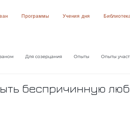
ван
Программы
Учения дня
Библиотек
аваном
Для созерцания
Опыты
Опыты участ
рыть беспричинную люб