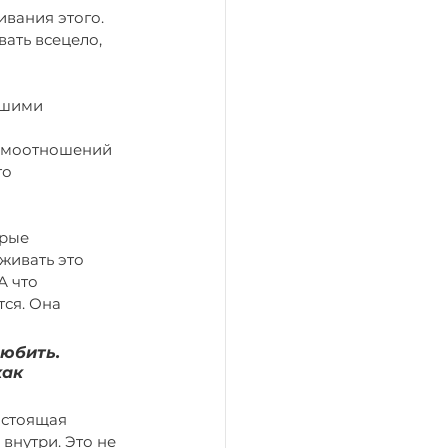
вания этого. 
вать всецело, 
ашими 
аимоотношений 
о 
орые 
живать это 
А что 
ся. Она 
юбить. 
ак 
астоящая 
внутри. Это не 