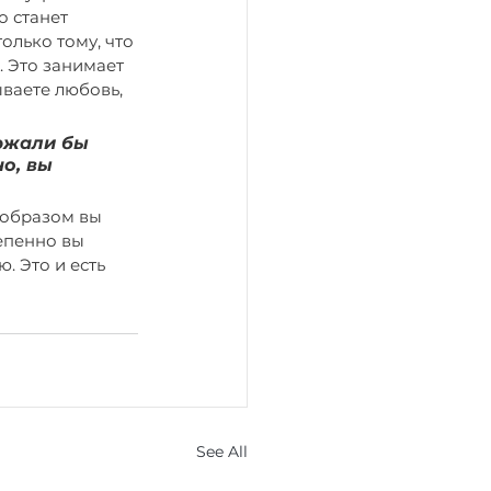
о станет 
только тому, что 
 Это занимает 
ываете любовь, 
ржали бы 
о, вы 
 образом вы 
епенно вы 
. Это и есть 
See All