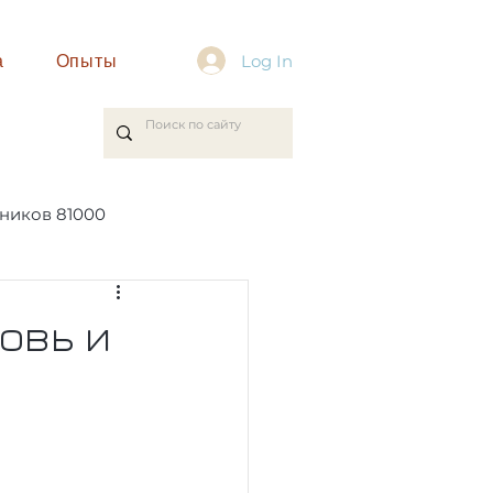
а
Опыты
Log In
ников 81000
овь и