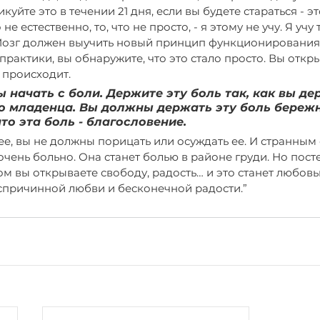
куйте это в течении 21 дня, если вы будете стараться - эт
 не естественно, то, что не просто, - я этому не учу. Я учу 
Мозг должен выучить новый принцип функционирования.
я практики, вы обнаружите, что это стало просто. Вы откр
 происходит. 
 начать с боли. Держите эту боль так, как вы де
 младенца. Вы должны держать эту боль бережн
то эта боль - благословение.
е, вы не должны порицать или осуждать ее. И странным
очень больно. Она станет болью в районе груди. Но пост
ом вы открываете свободу, радость… и это станет любовью
спричинной любви и бесконечной радости.”