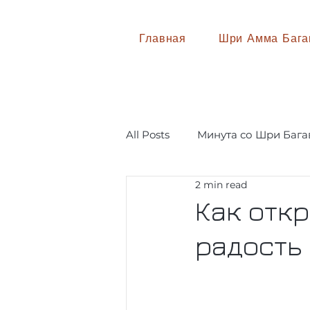
Главная
Шри Амма Бага
All Posts
Минута со Шри Баг
2 min read
Ответы на вопросы
Как отк
радость