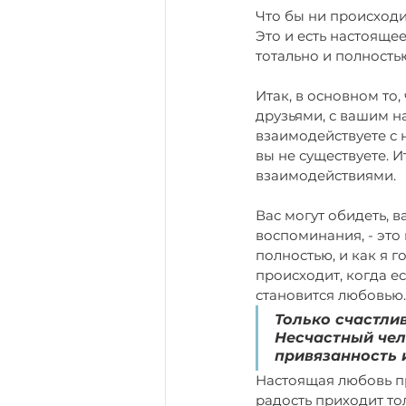
Что бы ни происходи
Это и есть настоящее
тотально и полностью
Итак, в основном то,
друзьями, с вашим н
взаимодействуете с 
вы не существуете. И
взаимодействиями.
Вас могут обидеть, в
воспоминания, - это
полностью, и как я г
происходит, когда ес
становится любовью.
Только счастли
Несчастный чело
привязанность и
Настоящая любовь пр
радость приходит тол