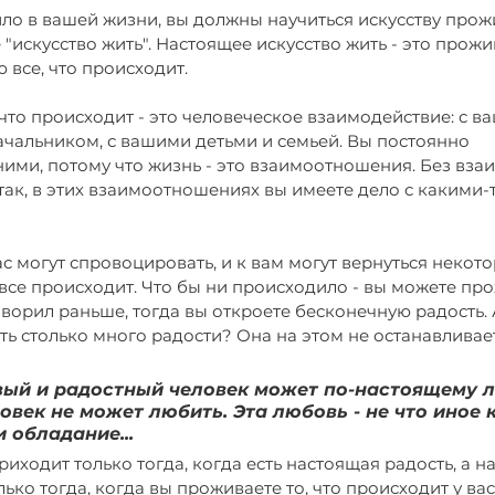
ло в вашей жизни, вы должны научиться искусству прожи
 "искусство жить". Настоящее искусство жить - это прожи
 все, что происходит.
 что происходит - это человеческое взаимодействие: с в
ачальником, с вашими детьми и семьей. Вы постоянно 
ними, потому что жизнь - это взаимоотношения. Без вз
так, в этих взаимоотношениях вы имеете дело с какими-т
ас могут спровоцировать, и к вам могут вернуться некот
 все происходит. Что бы ни происходило - вы можете про
оворил раньше, тогда вы откроете бесконечную радость. 
ть столько много радости? Она на этом не останавливает
вый и радостный человек может по-настоящему л
век не может любить. Эта любовь - не что иное к
 обладание...
иходит только тогда, когда есть настоящая радость, а н
ько тогда, когда вы проживаете то, что происходит у вас 