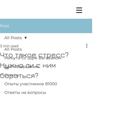
Post
All Posts
3 min read
All Posts
Что такое стресс?
Минута со Шри Багаваном
Нужно ли с ним
Для созерцания
бороться?
Опыты
Опыты участников 81000
Ответы на вопросы